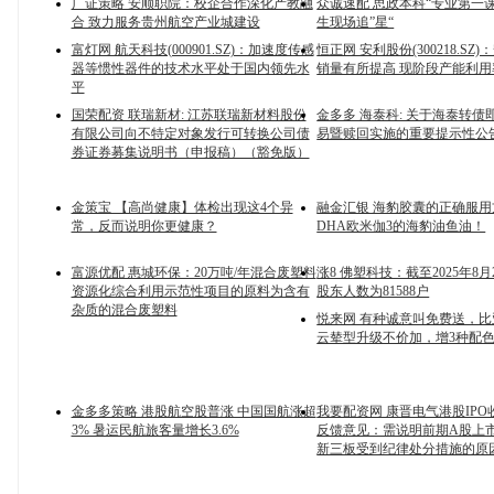
广证策略 安顺职院：校企合作深化产教融
众诚速配 思政本科“专业第一
合 致力服务贵州航空产业城建设
生现场追”星“
富灯网 航天科技(000901.SZ)：加速度传感
恒正网 安利股份(300218.SZ
器等惯性器件的技术水平处于国内领先水
销量有所提高 现阶段产能利用
平
国荣配资 联瑞新材: 江苏联瑞新材料股份
金多多 海泰科: 关于海泰转债
有限公司向不特定对象发行可转换公司债
易暨赎回实施的重要提示性公
券证券募集说明书（申报稿）（豁免版）
金策宝 【高尚健康】体检出现这4个异
融金汇银 海豹胶囊的正确服
常，反而说明你更健康？
DHA欧米伽3的海豹油鱼油！
富源优配 惠城环保：20万吨/年混合废塑料
涨8 佛塑科技：截至2025年8
资源化综合利用示范性项目的原料为含有
股东人数为81588户
杂质的混合废塑料
悦来网 有种诚意叫免费送，比亚
云辇型升级不价加，增3种配
金多多策略 港股航空股普涨 中国国航涨超
我要配资网 康晋电气港股IP
3% 暑运民航旅客量增长3.6%
反馈意见：需说明前期A股上
新三板受到纪律处分措施的原