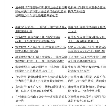
通牛网 汽车零部件ETF 易方达基金管理有
股利网 华润啤酒原董事会主
限公司关于旗下部分基金新增山西证券股
挑战与新机遇
份有限公司为流动性服务商的公告
期配宝 启迪设计（300500）被立案调查，
共赢优配 海底捞跨年两天接待顾
股民索赔可期
万人次
炫多配资 全球首家！峰飞航空5吨级
灵菲配资 全球首款5吨级eVT
eVTOL天际龙成功完成转换飞行
飞行，客运版可搭载10人
蜗牛配资 2025年6月17日甘肃邦农农产品
配资乐 2025年6月17日甘肃
批发市场价格行情
马铃薯综合交易中心价格行情
融创优配 谁在狂刷上海旅游？一季度入境
开源优配 “会飞的手榴弹”：
游数据出炉 韩、日、泰三国游客“霸榜”
深刻改变单兵作战方式
华瑞优配 与 AI6 相同节点：消息称三星版
牛盘宝 用户禁止数据收集 扫
特斯拉 AI5 芯片采用 2nm 工艺
被远程指令“杀死”
合优投资 肠道健康是老年人营养吸收和免
方道配资 华山医院江苏路分
疫力提升的基础！九字饮食原则请记牢！
启用！将打造甲状腺、乳腺疾
富途证券 服务广交会，琶洲口岸开通夜
华泰配资 再攀新高峰，最青春
航、珠江游推出CBD黄金环线
粉”年轻人｜馆窥十五运⑧
广州华鑫 白云山：2024年年度权益分派实
兴华配资 歌尔股份：截至5月3
施公告
东总户数为385422户