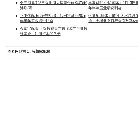
创高网 8月28日香港周大福黄金价格37600
丰泰优配 中铝国际：9月15日将
港币/两
年半年度业绩说明会
正中优配 柯力传感：9月17日将举行2025
忆速配 戴炜：将“七大水晶球
年半年度业绩说明会
通，支撑北京银行全面数字化
金富宝配资 工银投资等在珠海成立产业投
资基金，注册资本20亿元
查看网站首页:
智慧家配资