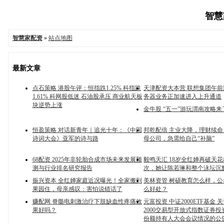
智慧家
智慧家配资
»
站点地图
最新文章
点石策略 港股午评：恒指跌1.25% 科指跌
天津配资大本营 联想集团午前涨
1.61% 科网股低迷 石油股承压 商业航天板
务器业务正加速进入上升通道
块逆势上涨
金牛股 “五一”游玩渭南攻略来
恒盈策略 对话新青年｜追光十年：《中国
邦乾配倍 主业大降，理财续
诗词大会》亚军的诗与路
母公司，急需给自己“补脑”
68配资 2025年非轮胎合成市场未来发展预
毅鸣天汇 18岁全红婵再破天
测与行业排名研究报告
次，她让陈若琳和整个泳坛沉
振兴资本 全红婵家庭近况曝光！全家搬到
美林资管 树硕教育怎么样，
果园住，母亲感叹：害怕说错话了
么好处？
赚配网 脊髓电刺激治疗下肢缺血性疼痛效
元富投资 中证2000ETF基金
果好吗？
2000交易型开放式指数证券
份额持有人大会会议情况的公